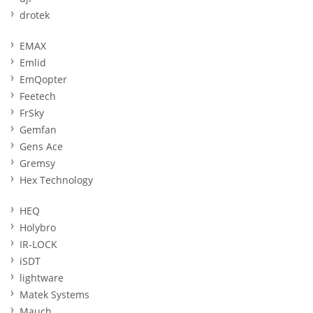
drotek
EMAX
Emlid
EmQopter
Feetech
FrSky
Gemfan
Gens Ace
Gremsy
Hex Technology
HEQ
Holybro
IR-LOCK
iSDT
lightware
Matek Systems
Mauch