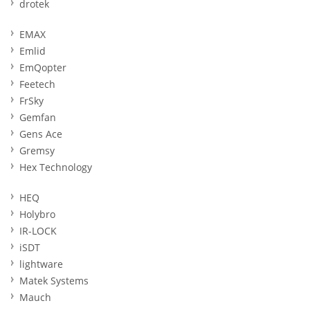
drotek
EMAX
Emlid
EmQopter
Feetech
FrSky
Gemfan
Gens Ace
Gremsy
Hex Technology
HEQ
Holybro
IR-LOCK
iSDT
lightware
Matek Systems
Mauch