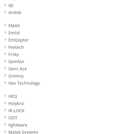
djI
drotek
EMAX
Emlid
EmQopter
Feetech
FrSky
Gemfan
Gens Ace
Gremsy
Hex Technology
HEQ
Holybro
IR-LOCK
iSDT
lightware
Matek Systems