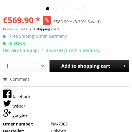
€569.90 *
€589.90 *
(3.39% Saved)
Prices incl. VAT
plus shipping costs
Free Shiping within Germany
In Stock
Delivery time appr. 1-3 workdays within Germany
Add to
shopping cart
Comment
facebook
twitter
google+
Order number:
PM-7007
Hersteller:
Holybro