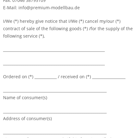
Fax: 07046 38795109
E-Mail: info@premium-modellbau.de
I/We (*) hereby give notice that I/We (*) cancel my/our (*)
contract of sale of the following goods (*) /for the supply of the
following service (*),
_______________________________________________________
_______________________________________________________
Ordered on (*) ____________ / received on (*) __________________
________________________________________________________
Name of consumer(s)
________________________________________________________
Address of consumer(s)
________________________________________________________