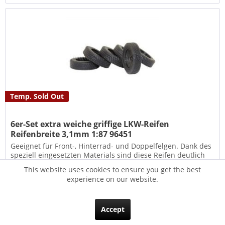
Temp. Sold Out
6er-Set extra weiche griffige LKW-Reifen
Reifenbreite 3,1mm 1:87 96451
Geeignet für Front-, Hinterrad- und Doppelfelgen. Dank des
speziell eingesetzten Materials sind diese Reifen deutlich
gummierter und daher wesentlich weicher und griffiger als
This website uses cookies to ensure you get the best
Standardreifen. Dieses sorgt für die perfekte
experience on our website.
Bodenhaftung....
Content
1 Stück
€2.95 *
Accept
Details