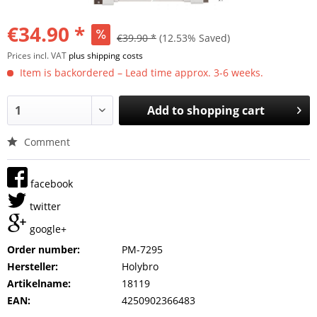
€34.90 *
€39.90 *
(12.53% Saved)
Prices incl. VAT
plus shipping costs
Item is backordered – Lead time approx. 3-6 weeks.
Add to
shopping cart
Comment
facebook
twitter
google+
Order number:
PM-7295
Hersteller:
Holybro
Artikelname:
18119
EAN:
4250902366483