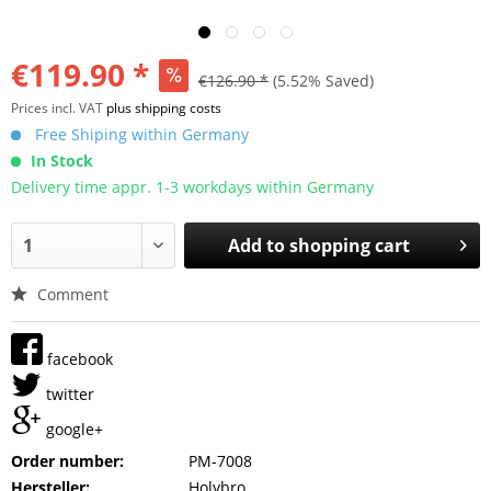
€119.90 *
€126.90 *
(5.52% Saved)
Prices incl. VAT
plus shipping costs
Free Shiping within Germany
In Stock
Delivery time appr. 1-3 workdays within Germany
Add to
shopping cart
Comment
facebook
twitter
google+
Order number:
PM-7008
Hersteller:
Holybro