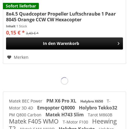
Sofort lieferbar
8x4.5 Quadcopter Propeller Luftschraube 1 Paar
8045 Orange CCW CW Hexacopter
Inhalt
1 Stück
0,15 € *
3,49 € *
In den
Warenkorb
Merken
PM X6 Pro XL
Matek BEC Power
T-
Holybro X650
Emqopter Q8000
Holybro Tekko32
Motor 3D 4D
Matek H743 Slim
PM Q800 Carbon
Tarot M860B
Matek F405 WMO
Heewing
T-Motor F100
T2
Holybro Kakute