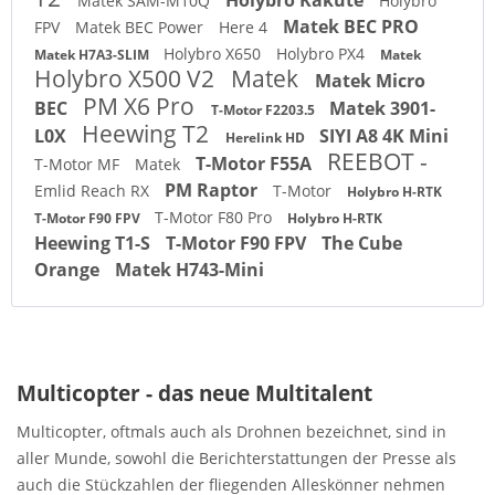
Matek SAM-M10Q
Holybro
Matek BEC PRO
FPV
Matek BEC Power
Here 4
Holybro X650
Holybro PX4
Matek H7A3-SLIM
Matek
Holybro X500 V2
Matek
Matek Micro
PM X6 Pro
BEC
Matek 3901-
T-Motor F2203.5
Heewing T2
L0X
SIYI A8 4K Mini
Herelink HD
REEBOT -
T-Motor F55A
T-Motor MF
Matek
PM Raptor
Emlid Reach RX
T-Motor
Holybro H-RTK
T-Motor F80 Pro
T-Motor F90 FPV
Holybro H-RTK
Heewing T1-S
T-Motor F90 FPV
The Cube
Orange
Matek H743-Mini
Multicopter - das neue Multitalent
Multicopter, oftmals auch als Drohnen bezeichnet, sind in
aller Munde, sowohl die Berichterstattungen der Presse als
auch die Stückzahlen der fliegenden Alleskönner nehmen