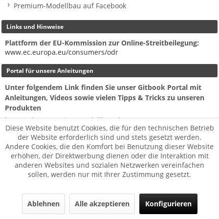
Premium-Modellbau auf Facebook
Links und Hinweise
Plattform der EU-Kommission zur Online-Streitbeilegung:
www.ec.europa.eu/consumers/odr
Portal für unsere Anleitungen
Unter folgendem Link finden Sie unser Gitbook Portal mit
Anleitungen, Videos sowie vielen Tipps & Tricks zu unseren
Produkten
https://docs.premium-modellbau.de/
Diese Website benutzt Cookies, die für den technischen Betrieb
der Website erforderlich sind und stets gesetzt werden.
AHLTEC
Andere Cookies, die den Komfort bei Benutzung dieser Website
AMASS
erhöhen, der Direktwerbung dienen oder die Interaktion mit
anderen Websites und sozialen Netzwerken vereinfachen
APD
sollen, werden nur mit Ihrer Zustimmung gesetzt.
Artcopter
Benewake
BULL TEC
Ablehnen
Alle akzeptieren
Konfigurieren
Copterworks