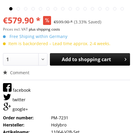
€579.90 *
€599.90 *
(3.33% Saved)
Prices incl. VAT
plus shipping costs
Free Shiping within Germany
Item is backordered – Lead time approx. 2-4 weeks.
Add to
shopping cart
Comment
facebook
twitter
google+
Order number:
PM-7231
Hersteller:
Holybro
Artikelname:
11064-V2B-Set