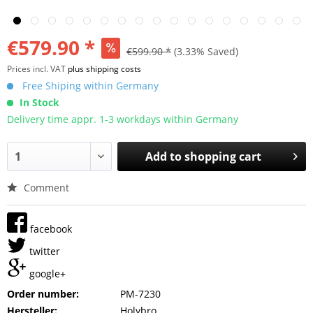
€579.90 *
€599.90 *
(3.33% Saved)
Prices incl. VAT
plus shipping costs
Free Shiping within Germany
In Stock
Delivery time appr. 1-3 workdays within Germany
Add to
shopping cart
Comment
facebook
twitter
google+
Order number:
PM-7230
Hersteller:
Holybro