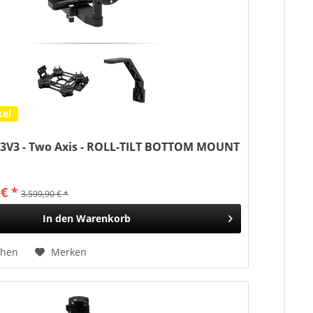
kel
3V3 - Two Axis - ROLL-TILT BOTTOM MOUNT
 € *
3.599,90 € *
In den
Warenkorb
chen
Merken