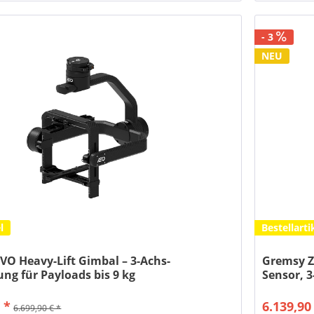
- 3
NEU
l
Bestellarti
O Heavy-Lift Gimbal – 3-Achs-
Gremsy Z
rung für Payloads bis 9 kg
Sensor, 3
 *
6.139,90
6.699,90 € *