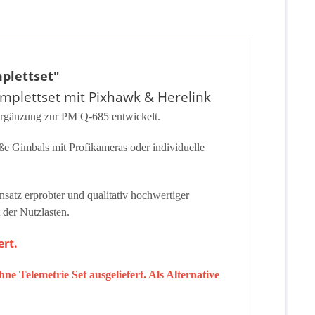
plettset"
plettset mit Pixhawk & Herelink
Ergänzung zur PM Q-685 entwickelt.
ße Gimbals mit Profikameras oder individuelle
nsatz erprobter und qualitativ hochwertiger
der Nutzlasten.
ert.
 Telemetrie Set ausgeliefert. Als Alternative