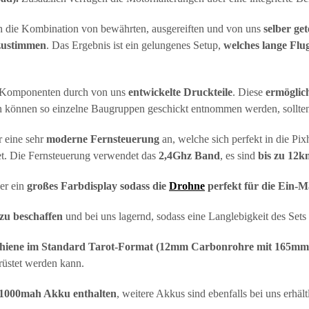
 die Kombination von bewährten, ausgereiften und von uns
selber ge
zustimmen
. Das Ergebnis ist ein gelungenes Setup,
welches lange Flug
r Komponenten durch von uns
entwickelte Druckteile
. Diese
ermöglic
n können so einzelne Baugruppen geschickt entnommen werden, sollten 
r eine sehr
moderne Fernsteuerung
an, welche sich perfekt in die Pix
et. Die Fernsteuerung verwendet das
2,4Ghz Band
, es sind
bis zu 12k
er ein
großes Farbdisplay sodass die
Drohne
perfekt für die Ein-M
 zu beschaffen
und bei uns lagernd, sodass eine Langlebigkeit des Sets 
hiene im Standard Tarot-Format (12mm Carbonrohre mit 165mm 
rüstet werden kann.
11000mah Akku enthalten
, weitere Akkus sind ebenfalls bei uns erhält