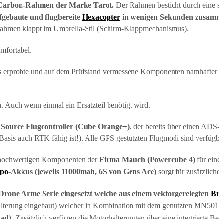
Carbon-Rahmen der Marke Tarot.
Der Rahmen besticht durch eine s
fgebaute und flugbereite
Hexacopter
in wenigen Sekunden zusam
 Rahmen klappt im Umbrella-Stil (Schirm-Klappmechanismus).
omfortabel.
ns erprobte und auf dem Prüfstand vermessene Komponenten namhafter 
h. Auch wenn einmal ein Ersatzteil benötigt wird.
Source Flugcontroller (Cube Orange+)
, der bereits über einen ADS
n Basis auch RTK fähig ist!). Alle GPS gestützten Flugmodi sind verf
r hochwertigen Komponenten der
Firma Mauch (Powercube 4)
für ein
ipo
-Akkus (jeweils 11000mah, 6S von Gens Ace)
sorgt für zusätzliche
rone Arme Serie eingesetzt welche aus einem vektorgerelegten
Br
alterung eingebaut) welcher in Kombination mit dem genutzten MN501S 
oad).
Zusätzlich verfügen die Motorhalterungen über eine integrierte B