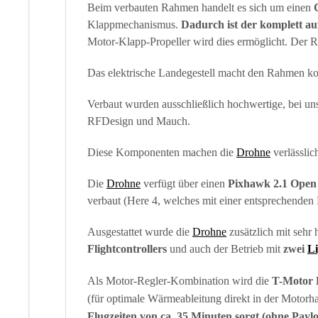
Beim verbauten Rahmen handelt es sich um einen
Klappmechanismus.
Dadurch ist der komplett au
Motor-Klapp-Propeller wird dies ermöglicht. Der
Das elektrische Landegestell macht den Rahmen k
Verbaut wurden ausschließlich hochwertige, bei u
RFDesign und Mauch.
Diese Komponenten machen die
Drohne
verlässlic
Die
Drohne
verfügt über einen
Pixhawk 2.1 Open 
verbaut (Here 4, welches mit einer entsprechende
Ausgestattet wurde die
Drohne
zusätzlich mit seh
Flightcontrollers
und auch der Betrieb mit
zwei
L
Als Motor-Regler-Kombination wird die
T-Motor D
(für optimale Wärmeableitung direkt in der Motorh
Flugzeiten von ca. 35 Minuten sorgt (ohne Payl