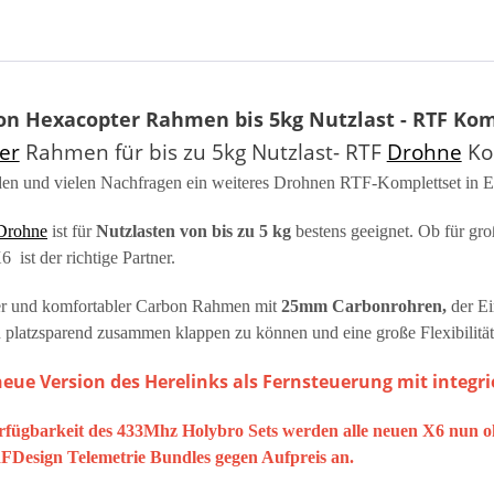
n Hexacopter Rahmen bis 5kg Nutzlast - RTF Kom
er
Rahmen für bis zu 5kg Nutzlast- RTF
Drohne
Kom
den und vielen Nachfragen ein weiteres Drohnen RTF-Komplettset in 
Drohne
ist für
Nutzlasten von bis zu 5 kg
bestens geeignet. Ob für gro
ist der richtige Partner.
ger und komfortabler Carbon Rahmen mit
25mm Carbonrohren,
der Ei
atzsparend zusammen klappen zu können und eine große Flexibilität 
eue Version des Herelinks als Fernsteuerung mit integri
ügbarkeit des 433Mhz Holybro Sets werden alle neuen X6 nun ohne
RFDesign Telemetrie Bundles gegen Aufpreis an.