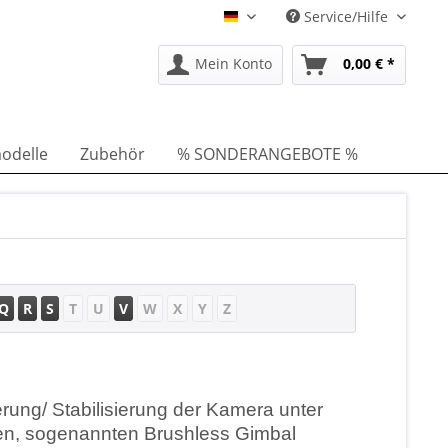
Service/Hilfe
DE
Mein Konto
0,00 € *
odelle
Zubehör
% SONDERANGEBOTE %
Q
R
S
T
U
V
W
X
Y
Z
rung/ Stabilisierung der Kamera unter
oren, sogenannten Brushless Gimbal