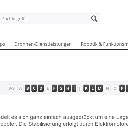
ps
Drohnen-Dienstleistungen
Robotik & Funktionsm
0-9
A
B
C
D
E
F
G
H
I
J
K
L
M
N
O
P
ndelt es sich ganz einfach ausgedrückt um eine Lage
icopter. Die Stabilisierung erfolgt durch Elektromot