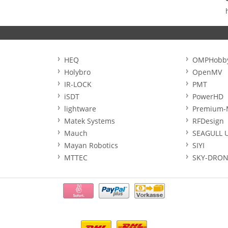
HEQ
OMPHobb
Holybro
OpenMV
IR-LOCK
PMT
iSDT
PowerHD
lightware
Premium-
Matek Systems
RFDesign
Mauch
SEAGULL 
Mayan Robotics
SIYI
MTTEC
SKY-DRON