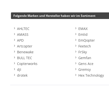
Folgende Marken und Hersteller haben wir im Sortiment
AHLTEC
EMAX
AMASS
Emlid
APD
EmQopter
Artcopter
Feetech
Benewake
FrSky
BULL TEC
Gemfan
Copterworks
Gens Ace
djI
Gremsy
drotek
Hex Technology