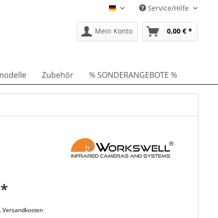
Service/Hilfe
DE
Mein Konto
0,00 € *
modelle
Zubehör
% SONDERANGEBOTE %
 *
l. Versandkosten