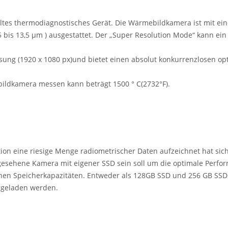
ckeltes thermodiagnostisches Gerät. Die Wärmebildkamera ist mit e
,5 bis 13,5 μm ) ausgestattet. Der „Super Resolution Mode“ kann 
ung (1920 x 1080 px)und bietet einen absolut konkurrenzlosen optis
ildkamera messen kann beträgt 1500 ° C(2732°F).
tion eine riesige Menge radiometrischer Daten aufzeichnet hat sic
orgesehene Kamera mit eigener SSD sein soll um die optimale Perfo
denen Speicherkapazitäten. Entweder als 128GB SSD und 256 GB SS
ergeladen werden.