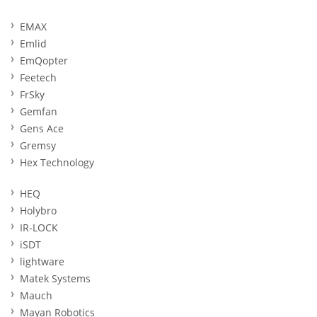
EMAX
Emlid
EmQopter
Feetech
FrSky
Gemfan
Gens Ace
Gremsy
Hex Technology
HEQ
Holybro
IR-LOCK
iSDT
lightware
Matek Systems
Mauch
Mayan Robotics