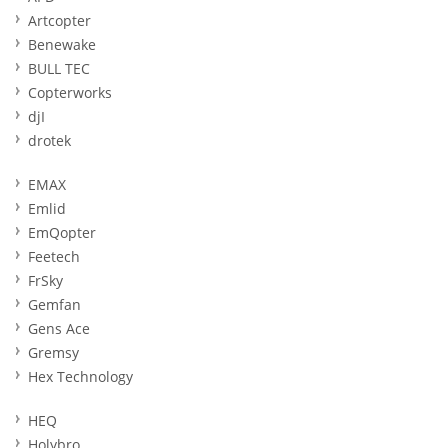
Artcopter
Benewake
BULL TEC
Copterworks
djI
drotek
EMAX
Emlid
EmQopter
Feetech
FrSky
Gemfan
Gens Ace
Gremsy
Hex Technology
HEQ
Holybro