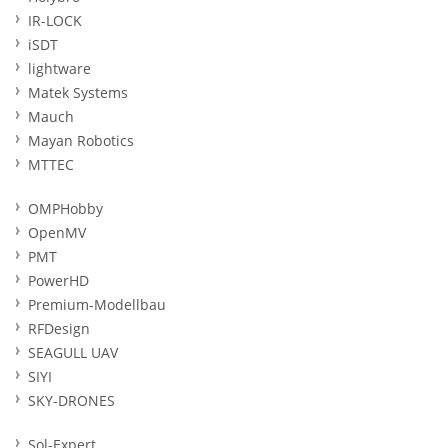
IR-LOCK
iSDT
lightware
Matek Systems
Mauch
Mayan Robotics
MTTEC
OMPHobby
OpenMV
PMT
PowerHD
Premium-Modellbau
RFDesign
SEAGULL UAV
SIYI
SKY-DRONES
Sol-Expert