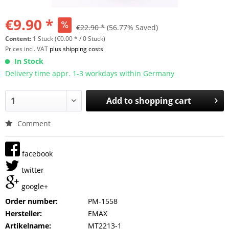
€9.90 *
€22.90 *
(56.77% Saved)
Content:
1 Stück (€0.00 * / 0 Stück)
Prices incl. VAT
plus shipping costs
In Stock
Delivery time appr. 1-3 workdays within Germany
Add to
shopping cart
Comment
facebook
twitter
google+
Order number:
PM-1558
Hersteller:
EMAX
Artikelname:
MT2213-1