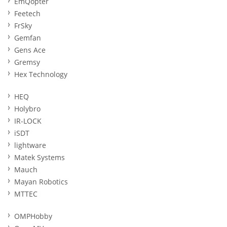
EmQopter
Feetech
FrSky
Gemfan
Gens Ace
Gremsy
Hex Technology
HEQ
Holybro
IR-LOCK
iSDT
lightware
Matek Systems
Mauch
Mayan Robotics
MTTEC
OMPHobby