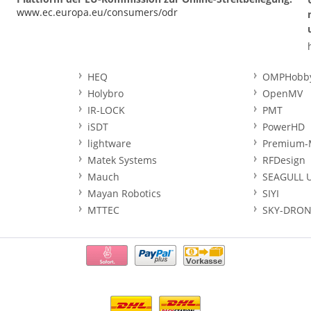
www.ec.europa.eu/consumers/odr
HEQ
OMPHobb
Holybro
OpenMV
IR-LOCK
PMT
iSDT
PowerHD
lightware
Premium-
Matek Systems
RFDesign
Mauch
SEAGULL 
Mayan Robotics
SIYI
MTTEC
SKY-DRON