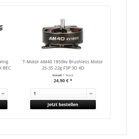
Wing
T-Motor AM40 1850kv Brushless Motor
T-Motor A
A BEC
2S-3S 22g F3P 3D 4D
Brushless 
Inhalt
1 Stück
24,90 € *
Jetzt bestellen
J