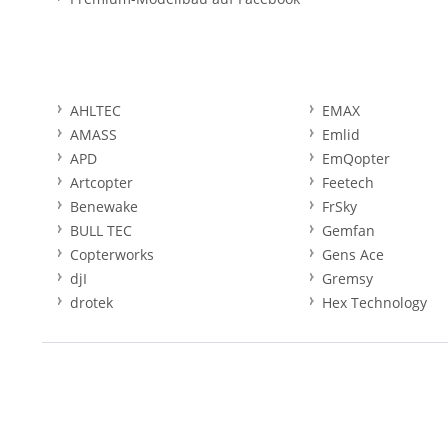
AHLTEC
EMAX
AMASS
Emlid
APD
EmQopter
Artcopter
Feetech
Benewake
FrSky
BULL TEC
Gemfan
Copterworks
Gens Ace
djI
Gremsy
drotek
Hex Technology