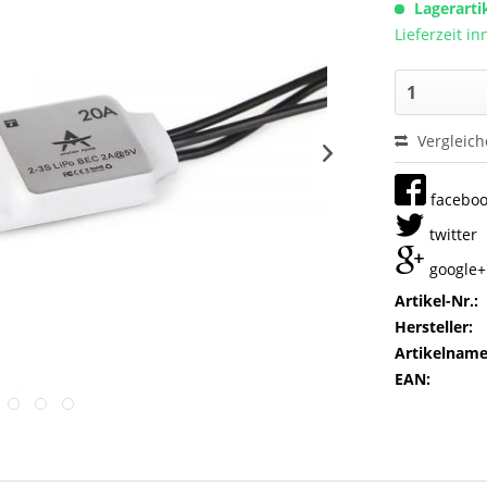
Lagerarti
Lieferzeit i
Vergleic
facebo
twitter
google+
Artikel-Nr.:
Hersteller:
Artikelname
EAN: