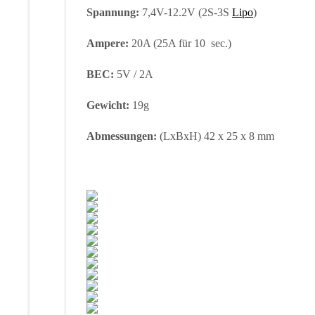
Spannung:
7,4V-12.2V (2S-3S
Lipo
)
Ampere:
20A (25A für 10 sec.)
BEC:
5V / 2A
Gewicht:
19g
Abmessungen:
(LxBxH) 42 x 25 x 8 mm