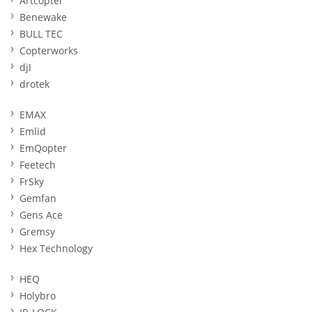
Artcopter
Benewake
BULL TEC
Copterworks
djI
drotek
EMAX
Emlid
EmQopter
Feetech
FrSky
Gemfan
Gens Ace
Gremsy
Hex Technology
HEQ
Holybro