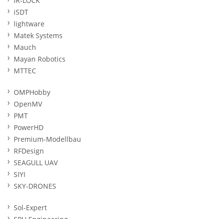
IR-LOCK
iSDT
lightware
Matek Systems
Mauch
Mayan Robotics
MTTEC
OMPHobby
OpenMV
PMT
PowerHD
Premium-Modellbau
RFDesign
SEAGULL UAV
SIYI
SKY-DRONES
Sol-Expert