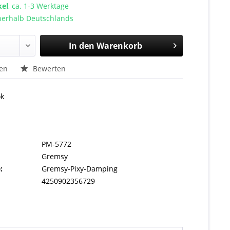
kel
, ca. 1-3 Werktage
nnerhalb Deutschlands
In den
Warenkorb
hen
Bewerten
ok
PM-5772
Gremsy
:
Gremsy-Pixy-Damping
4250902356729