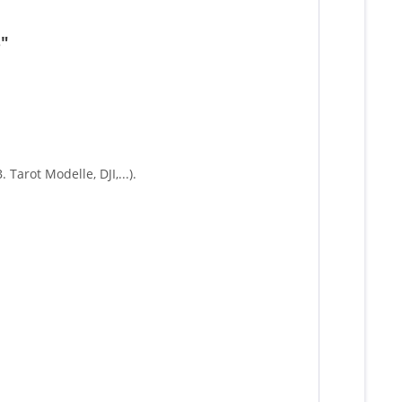
S"
arot Modelle, DJI,...).