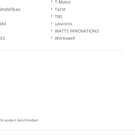
T-Motor
Modellbau
Tarot
TBS
UAV
uAvionix
WATTS INNOVATIONS
ES
Workswell
ht anders beschrieben