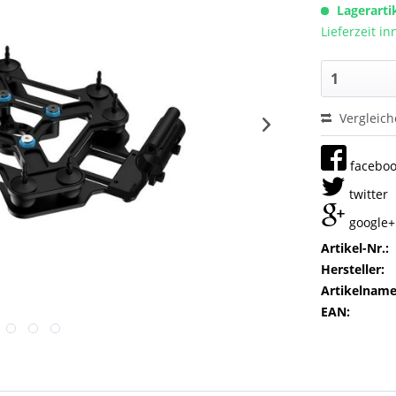
Lagerarti
Lieferzeit i
Vergleic
facebo
twitter
google+
Artikel-Nr.:
Hersteller:
Artikelname
EAN: