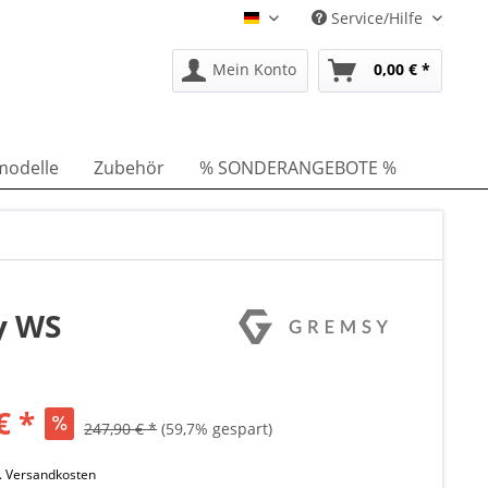
Service/Hilfe
DE
Mein Konto
0,00 € *
modelle
Zubehör
% SONDERANGEBOTE %
y WS
€ *
247,90 € *
(59,7% gespart)
l. Versandkosten