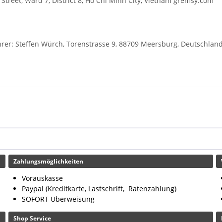
treet, Ward 7, District 8, Ho Chi Minh City, Vietnam gremsy.com
r: Steffen Würch, Torenstrasse 9, 88709 Meersburg, Deutschlan
Zahlungsmöglichkeiten
Vorauskasse
Paypal (Kreditkarte, Lastschrift, Ratenzahlung)
SOFORT Überweisung
Shop Service