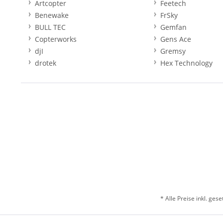
Artcopter
Feetech
Benewake
FrSky
BULL TEC
Gemfan
Copterworks
Gens Ace
djI
Gremsy
drotek
Hex Technology
* Alle Preise inkl. ges