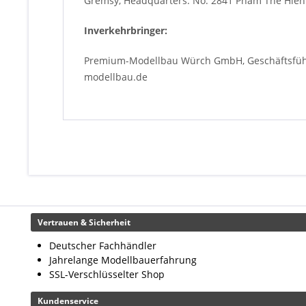
Gremsy, Headquarters: No. 2841 Pham The Hien S
Inverkehrbringer:
Premium-Modellbau Würch GmbH, Geschäftsführe
modellbau.de
Vertrauen & Sicherheit
Deutscher Fachhändler
Jahrelange Modellbauerfahrung
SSL-Verschlüsselter Shop
Kundenservice