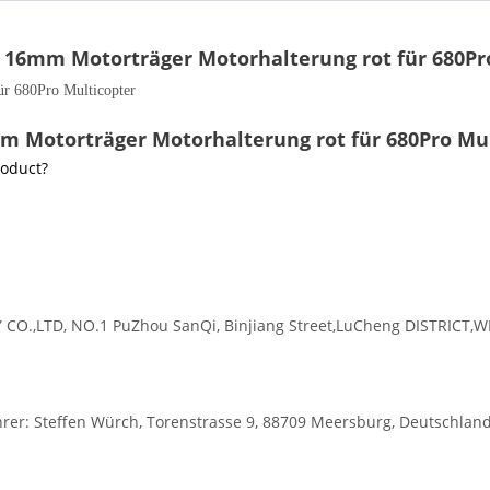
6 16mm Motorträger Motorhalterung rot für 680Pr
r 680Pro Multicopter
mm Motorträger Motorhalterung rot für 680Pro Mu
roduct?
O.,LTD, NO.1 PuZhou SanQi, Binjiang Street,LuCheng DISTRICT,
r: Steffen Würch, Torenstrasse 9, 88709 Meersburg, Deutschlan