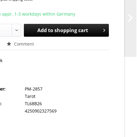
e appr. 1-3 workdays within Germany
Add to
shopping cart
Comment
ok
er:
PM-2857
Tarot
:
TL68B26
4250902327569