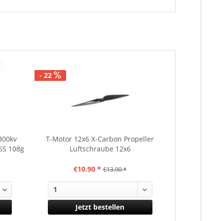
- 22
- 50
300kv
T-Motor 12x6 X-Carbon Propeller
Tarot TL960
6S 108g
Luftschraube 12x6
Motorhalte
€10.90 *
€
€13.90 *
Jetzt bestellen
J