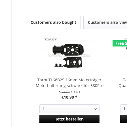
Customers also bought
Customers also vie
Free 
Tarot TL68B25 16mm Motorträger
T
Motorhalterung schwarz für 680Pro
Quad
Multicopter
Content
1 Stück
€10.90 *
Jetzt bestellen