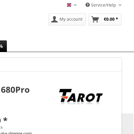
Service/Help
EN
My account
€0.00 *
 %
 680Pro
 *
ck
T
plus shipping costs