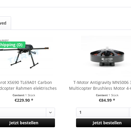
wed
Shipping (D)
arot XS690 TL69A01 Carbon
T-Motor Antigravity MN5006 
copter Rahmen elektrisches
Multicopter Brushless Motor 4-
Landegestell
Content
1 Stück
Content
1 Stück
€229.90 *
€84.99 *
Jetzt bestellen
Jetzt bestellen