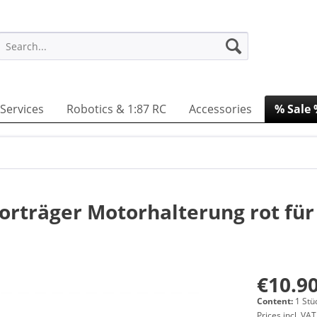
Services
Robotics & 1:87 RC
Accessories
% Sale
rträger Motorhalterung rot für
€10.90
Content:
1 Stü
Prices incl. VA