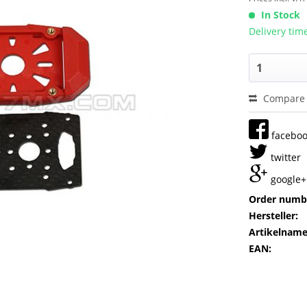
In Stock
Delivery tim
Compare
facebo
twitter
google+
Order numb
Hersteller:
Artikelname
EAN: