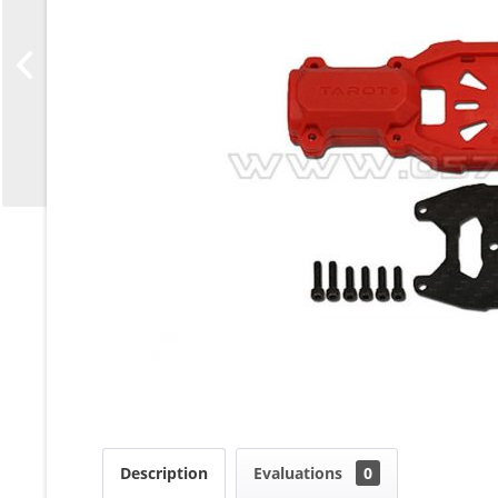
Description
Evaluations
0