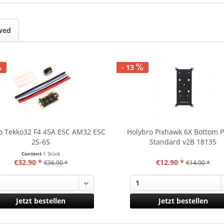
wed
- 13
o Tekko32 F4 45A ESC AM32 ESC
Holybro Pixhawk 6X Bottom P
2S-6S
Standard v2B 18135
Content
1 Stück
€32.90 *
€12.90 *
€36.90 *
€14.90 *
Jetzt bestellen
Jetzt bestellen