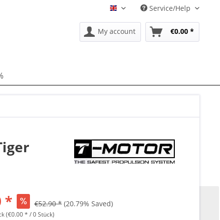
Service/Help
EN
My account
€0.00 *
%
Tiger
 *
€52.90 *
(20.79% Saved)
ck (€0.00 * / 0 Stück)