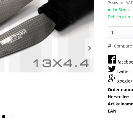
Prices incl. VA
In Stock
Delivery tim
Compare
facebo
twitter
google+
Order numb
Hersteller:
Artikelname
EAN: