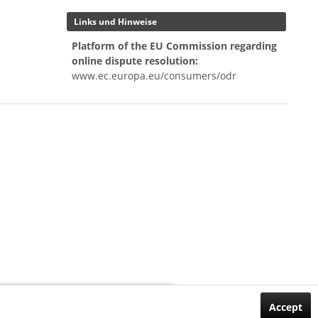
Links und Hinweise
Platform of the EU Commission regarding
online dispute resolution:
www.ec.europa.eu/consumers/odr
Customer Support
Accept
Contact us