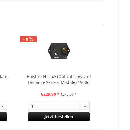
- 8
late-
Holybro H-Flow (Optical Flow and
Tarot TL100
Distance Sensor Module) 19006
klein für 
€229.90 *
€249.90 *
Jetzt bestellen
J