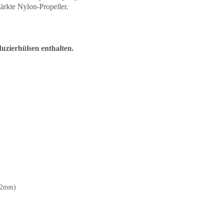
ärkte Nylon-Propeller.
uzierhülsen enthalten.
3,2mm)