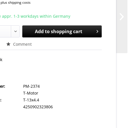
T
plus shipping costs
e appr. 1-3 workdays within Germany
Add to
shopping cart
Comment
ok
er:
PM-2374
T-Motor
:
T-13x4.4
4250902323806