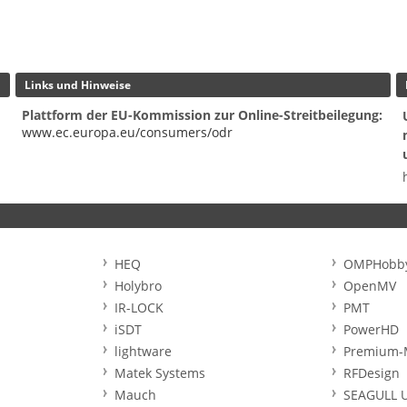
Links und Hinweise
Plattform der EU-Kommission zur Online-Streitbeilegung:
www.ec.europa.eu/consumers/odr
HEQ
OMPHobb
Holybro
OpenMV
IR-LOCK
PMT
iSDT
PowerHD
lightware
Premium-
Matek Systems
RFDesign
Mauch
SEAGULL 