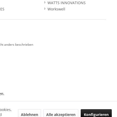
WATTS INNOVATIONS
ES
Workswell
ht anders beschrieben
en.
ookies,
Ablehnen
Alle akzeptieren
Konfigurieren
d