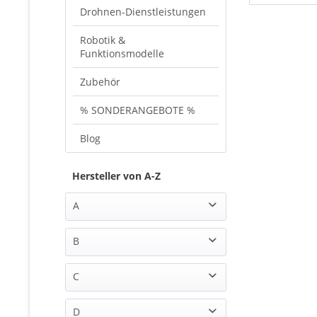
Drohnen-Dienstleistungen
Robotik &
Funktionsmodelle
Zubehör
% SONDERANGEBOTE %
Blog
Hersteller von A-Z
A
AHLTEC (1)
B
Airbot systems (8)
Benewake (10)
Amass (14)
C
BULL TEC (1)
APD (1)
CubeMars (77)
D
Artcopter (7)