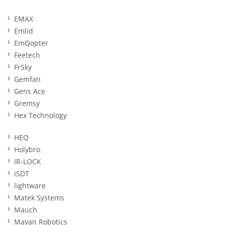
EMAX
Emlid
EmQopter
Feetech
FrSky
Gemfan
Gens Ace
Gremsy
Hex Technology
HEQ
Holybro
IR-LOCK
iSDT
lightware
Matek Systems
Mauch
Mayan Robotics