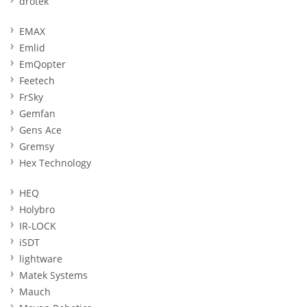
drotek
EMAX
Emlid
EmQopter
Feetech
FrSky
Gemfan
Gens Ace
Gremsy
Hex Technology
HEQ
Holybro
IR-LOCK
iSDT
lightware
Matek Systems
Mauch