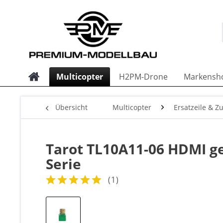
Multicopter
H2PM-Drone
Markensh
Übersicht
Multicopter
Ersatzeile & Z
Tarot TL10A11-06 HDMI g
Serie
(
1
)