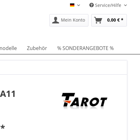
Service/Hilfe
DE
Mein Konto
0,00 € *
modelle
Zubehör
% SONDERANGEBOTE %
0A11
 *