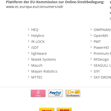
Plattform der EU-Kommission zur Online-Streitbeilegung:
www.ec.europa.eu/consumers/odr
HEQ
OMPHobb
Holybro
OpenMV
IR-LOCK
PMT
iSDT
PowerHD
lightware
Premium-
Matek Systems
RFDesign
Mauch
SEAGULL 
Mayan Robotics
SIYI
MTTEC
SKY-DRON