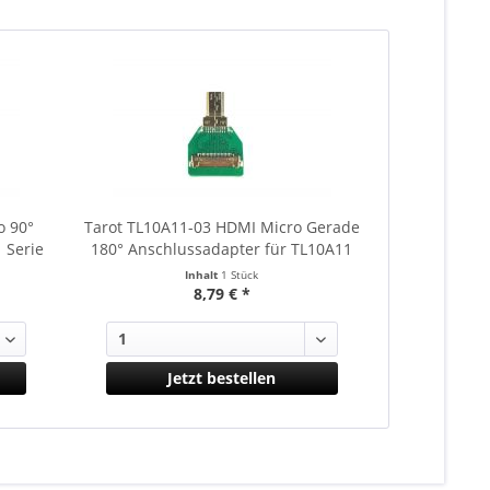
o 90°
Tarot TL10A11-03 HDMI Micro Gerade
Tarot TL10A
 Serie
180° Anschlussadapter für TL10A11
Anschlussad
Serie
Inhalt
1 Stück
8,79 € *
Jetzt bestellen
J