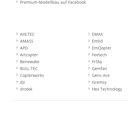
Premium-Modellbau auf Facebook
AHLTEC
EMAX
AMASS
Emlid
APD
EmQopter
Artcopter
Feetech
Benewake
FrSky
BULL TEC
Gemfan
Copterworks
Gens Ace
djI
Gremsy
drotek
Hex Technology