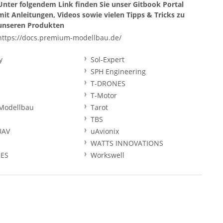
Unter folgendem Link finden Sie unser Gitbook Portal
mit Anleitungen, Videos sowie vielen Tipps & Tricks zu
unseren Produkten
https://docs.premium-modellbau.de/
y
Sol-Expert
SPH Engineering
T-DRONES
T-Motor
Modellbau
Tarot
TBS
UAV
uAvionix
WATTS INNOVATIONS
ES
Workswell