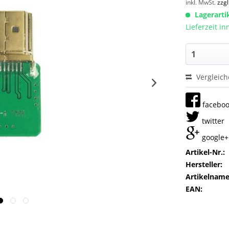
inkl. MwSt.
zzg
Lagerarti
Lieferzeit i
Vergleic
facebo
twitter
google+
Artikel-Nr.:
Hersteller:
Artikelname
EAN: