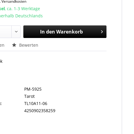
l. Versandkosten
kel
, ca. 1-3 Werktage
nnerhalb Deutschlands
In den
Warenkorb
hen
Bewerten
ok
PM-5925
Tarot
:
TL10A11-06
4250902358259