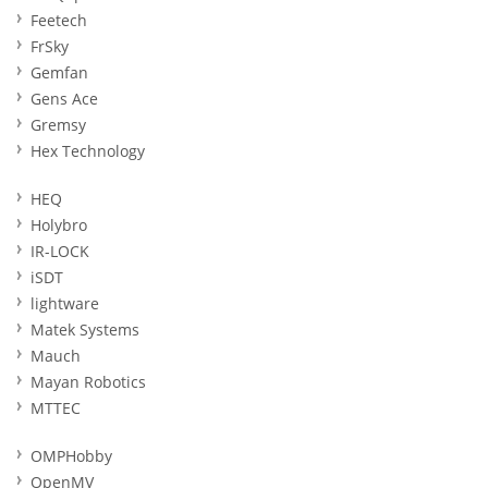
Feetech
FrSky
Gemfan
Gens Ace
Gremsy
Hex Technology
HEQ
Holybro
IR-LOCK
iSDT
lightware
Matek Systems
Mauch
Mayan Robotics
MTTEC
OMPHobby
OpenMV