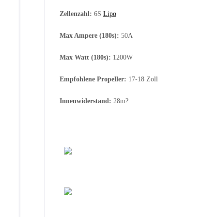
Zellenzahl:
6S
Lipo
Max Ampere (180s):
50A
Max Watt (180s):
1200W
Empfohlene Propeller:
17-18 Zoll
Innenwiderstand:
28m?