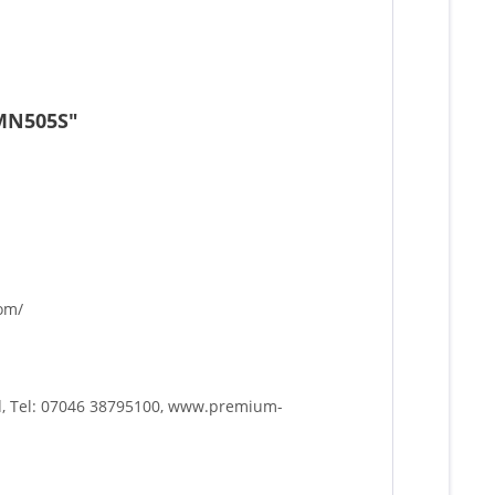
 MN505S"
com/
d, Tel: 07046 38795100, www.premium-