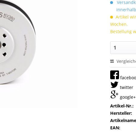
Versandko
innerhalb 
Artikel wi
Wochen.
Bestellung w
Vergleic
facebo
twitter
google+
Artikel-Nr.:
Hersteller:
Artikelname
EAN: