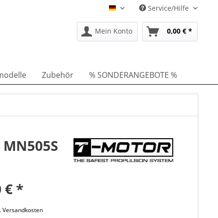
Service/Hilfe
DE
Mein Konto
0,00 € *
modelle
Zubehör
% SONDERANGEBOTE %
g MN505S
 € *
l. Versandkosten