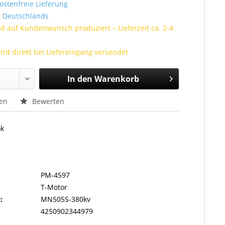
stenfreie Lieferung
Deutschlands
rd auf Kundenwunsch produziert – Lieferzeit ca. 2-4
ird direkt bei Liefereingang versendet
In den
Warenkorb
hen
Bewerten
ok
PM-4597
T-Motor
:
MN505S-380kv
4250902344979