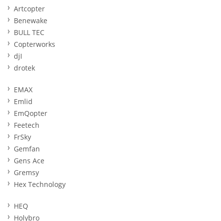
Artcopter
Benewake
BULL TEC
Copterworks
djI
drotek
EMAX
Emlid
EmQopter
Feetech
FrSky
Gemfan
Gens Ace
Gremsy
Hex Technology
HEQ
Holybro