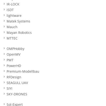
IR-LOCK
iSDT
lightware
Matek Systems
Mauch
Mayan Robotics
MTTEC
OMPHobby
OpenMV
PMT
PowerHD
Premium-Modellbau
RFDesign
SEAGULL UAV
SIYI
SKY-DRONES
Sol-Expert