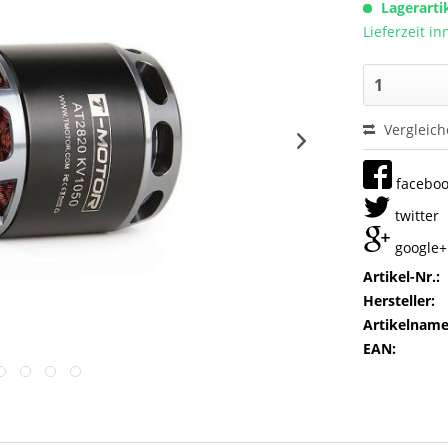
Lagerarti
Lieferzeit i
Vergleic
facebo
twitter
google+
Artikel-Nr.:
Hersteller:
Artikelname
EAN: