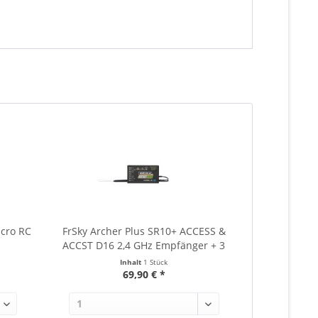
- 14
icro RC
FrSky Archer Plus SR10+ ACCESS &
Holybro Mini
ACCST D16 2,4 GHz Empfänger + 3
X5
Achsen Stabi
Inhalt
1 Stück
69,90 € *
13