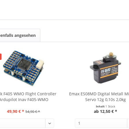
enfalls angesehen
k F405 WMO Flight Controller
Emax ES08MD Digital Metall M
Ardupilot Inav F405-WMO
Servo 12g 0,10s 2,0kg
Inhalt
1 Stück
49,90 € *
ab 12,50 € *
54,90 € *