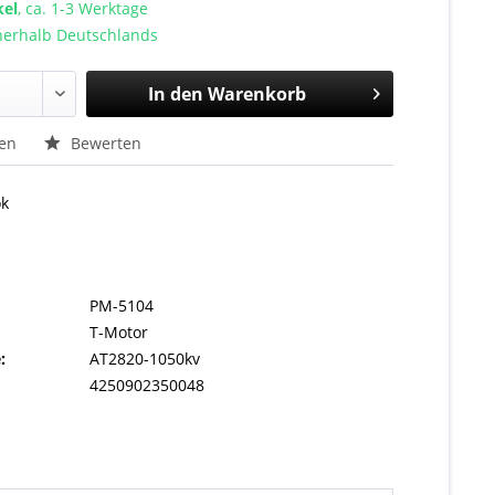
kel
, ca. 1-3 Werktage
nnerhalb Deutschlands
In den
Warenkorb
hen
Bewerten
ok
PM-5104
T-Motor
:
AT2820-1050kv
4250902350048