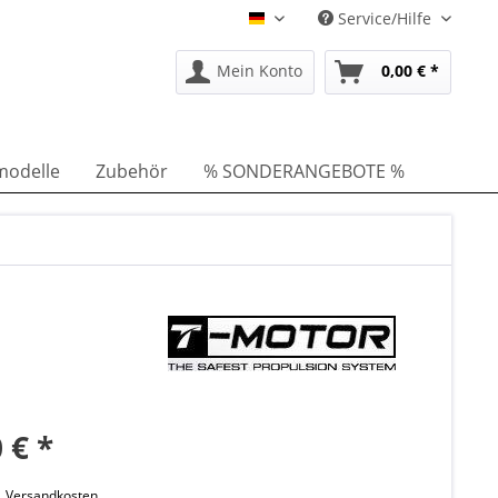
Service/Hilfe
DE
Mein Konto
0,00 € *
modelle
Zubehör
% SONDERANGEBOTE %
 € *
l. Versandkosten