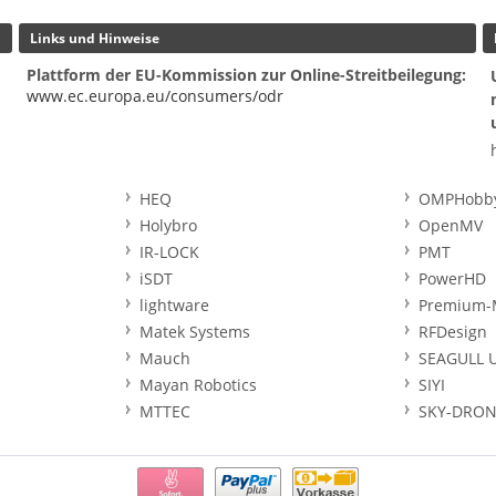
Links und Hinweise
Plattform der EU-Kommission zur Online-Streitbeilegung:
www.ec.europa.eu/consumers/odr
HEQ
OMPHobb
Holybro
OpenMV
IR-LOCK
PMT
iSDT
PowerHD
lightware
Premium-
Matek Systems
RFDesign
Mauch
SEAGULL 
Mayan Robotics
SIYI
MTTEC
SKY-DRON