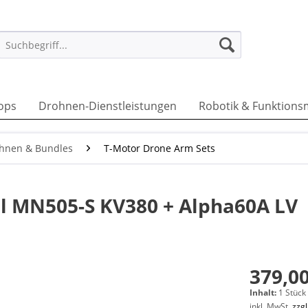
ops
Drohnen-Dienstleistungen
Robotik & Funktions
hnen & Bundles
T-Motor Drone Arm Sets
al MN505-S KV380 + Alpha60A LV
379,00
Inhalt:
1 Stück
inkl. MwSt.
zzg