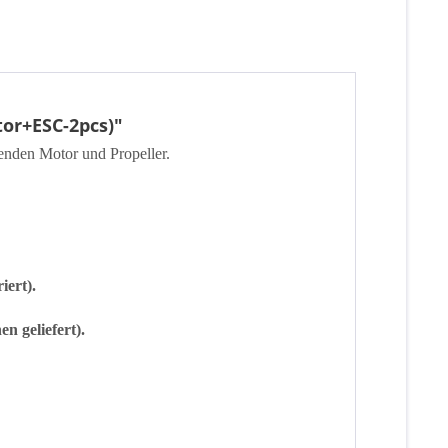
or+ESC-2pcs)"
senden Motor und Propeller.
iert).
n geliefert).