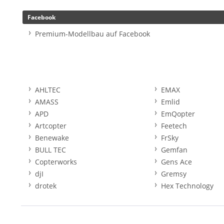
Facebook
Premium-Modellbau auf Facebook
AHLTEC
EMAX
AMASS
Emlid
APD
EmQopter
Artcopter
Feetech
Benewake
FrSky
BULL TEC
Gemfan
Copterworks
Gens Ace
djI
Gremsy
drotek
Hex Technology