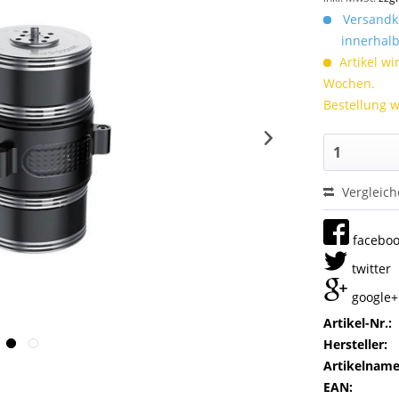
Versandko
innerhalb 
Artikel wi
Wochen.
Bestellung w
Vergleic
facebo
twitter
google+
Artikel-Nr.:
Hersteller:
Artikelname
EAN: