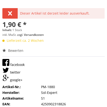
Dieser Artikel ist derzeit leider ausverkauft.
1,90 € *
Inhalt:
1 Stück
inkl. MwSt.
zzgl. Versandkosten
Lieferzeit ca. 2 Wochen
Bewerten
facebook
twitter
google+
Artikel-Nr.:
PM-1880
Hersteller:
Sol-Expert
Artikelname:
S1
EAN:
4250902318826