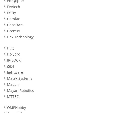
EmQopter
Feetech
FrSky
Gemfan
Gens Ace
Gremsy
Hex Technology
HEQ
Holybro
IR-LOCK
iSDT
lightware
Matek Systems
Mauch
Mayan Robotics
MTTEC
OMPHobby