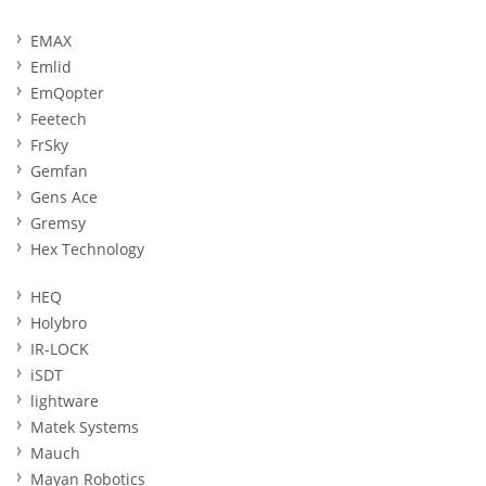
EMAX
Emlid
EmQopter
Feetech
FrSky
Gemfan
Gens Ace
Gremsy
Hex Technology
HEQ
Holybro
IR-LOCK
iSDT
lightware
Matek Systems
Mauch
Mayan Robotics