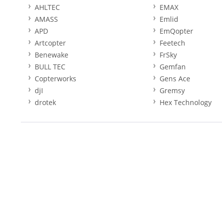
AHLTEC
EMAX
AMASS
Emlid
APD
EmQopter
Artcopter
Feetech
Benewake
FrSky
BULL TEC
Gemfan
Copterworks
Gens Ace
djI
Gremsy
drotek
Hex Technology