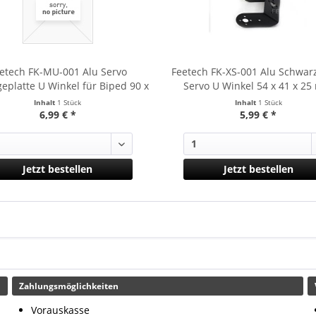
etech FK-MU-001 Alu Servo
Feetech FK-XS-001 Alu Schwar
eplatte U Winkel für Biped 90 x
Servo U Winkel 54 x 41 x 2
45 x 29 mm
Inhalt
1 Stück
Inhalt
1 Stück
6,99 € *
5,99 € *
Jetzt bestellen
Jetzt bestellen
Zahlungsmöglichkeiten
Vorauskasse