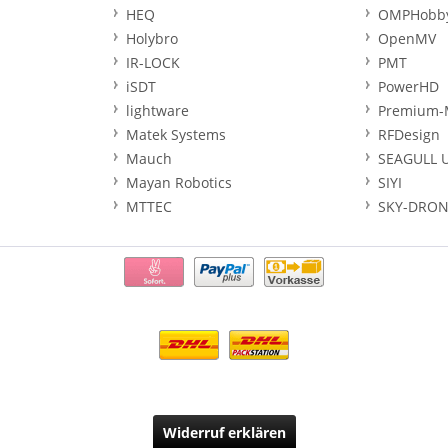
HEQ
OMPHobb
Holybro
OpenMV
IR-LOCK
PMT
iSDT
PowerHD
lightware
Premium-
Matek Systems
RFDesign
Mauch
SEAGULL 
Mayan Robotics
SIYI
MTTEC
SKY-DRON
Widerruf erklären