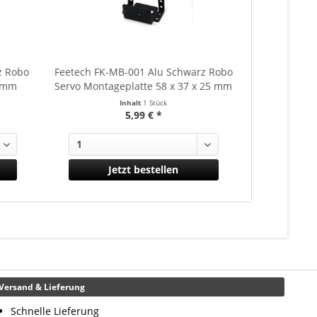
z Robo
Feetech FK-MB-001 Alu Schwarz Robo
Feetech FK-
5 mm
Servo Montageplatte 58 x 37 x 25 mm
Servo L Wi
Inhalt
1 Stück
5,99 € *
Jetzt bestellen
Versand & Lieferung
Schnelle Lieferung