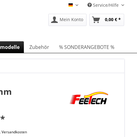
Service/Hilfe
DE
Mein Konto
0,00 € *
smodelle
Zubehör
% SONDERANGEBOTE %
 mm
 *
l. Versandkosten