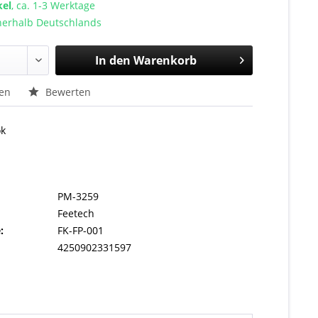
kel
, ca. 1-3 Werktage
nnerhalb Deutschlands
In den
Warenkorb
hen
Bewerten
ok
PM-3259
Feetech
:
FK-FP-001
4250902331597