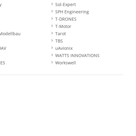
y
Sol-Expert
SPH Engineering
T-DRONES
T-Motor
Modellbau
Tarot
TBS
UAV
uAvionix
WATTS INNOVATIONS
ES
Workswell