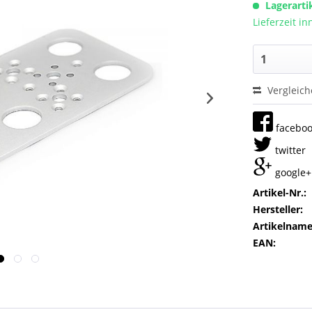
Lagerarti
Lieferzeit i
Vergleic
facebo
twitter
google+
Artikel-Nr.:
Hersteller:
Artikelname
EAN: