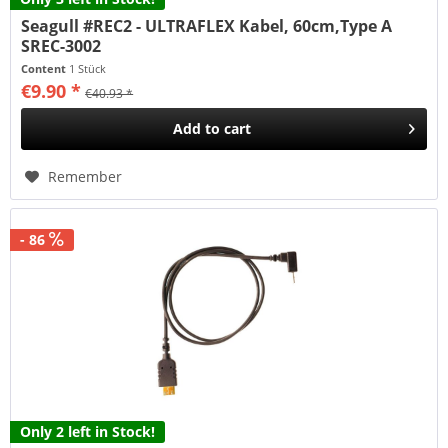
Seagull #REC2 - ULTRAFLEX Kabel, 60cm,Type A
SREC-3002
Content
1 Stück
€9.90 *
€40.93 *
Add to
cart
Remember
- 86
Only 2 left in Stock!