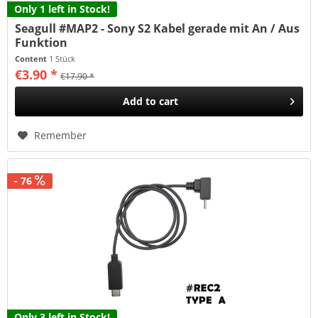
Only 1 left in Stock!
Seagull #MAP2 - Sony S2 Kabel gerade mit An / Aus
Funktion
Content
1 Stück
€3.90 *
€17.90 *
Add to
cart
Remember
- 76
Only 3 left in Stock!