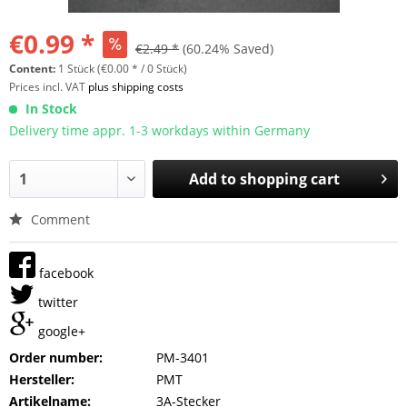
€0.99 *
€2.49 *
(60.24% Saved)
Content:
1 Stück (€0.00 * / 0 Stück)
Prices incl. VAT
plus shipping costs
In Stock
Delivery time appr. 1-3 workdays within Germany
Add to
shopping cart
Comment
facebook
twitter
google+
Order number:
PM-3401
Hersteller:
PMT
Artikelname:
3A-Stecker