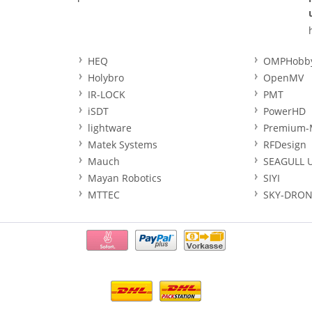
HEQ
OMPHobb
Holybro
OpenMV
IR-LOCK
PMT
iSDT
PowerHD
lightware
Premium-
Matek Systems
RFDesign
Mauch
SEAGULL 
Mayan Robotics
SIYI
MTTEC
SKY-DRON