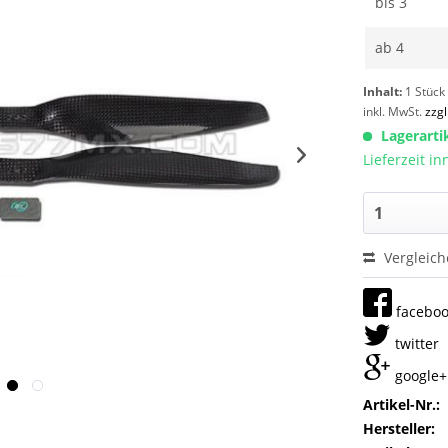
bis
3
ab
4
Inhalt:
1 Stück
inkl. MwSt.
zzg
Lagerarti
Lieferzeit i
Vergleic
facebo
twitter
google+
Artikel-Nr.:
Hersteller: