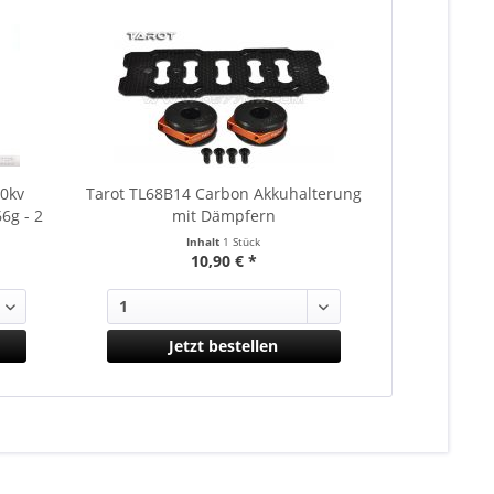
80kv
Tarot TL68B14 Carbon Akkuhalterung
Tarot TL68
6g - 2
mit Dämpfern
Roh
Inhalt
1 Stück
10,90 € *
Jetzt bestellen
J