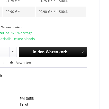
21,75 € *
21,75 € * / 1 Stück
20,90 € *
20,90 € * / 1 Stück
l. Versandkosten
kel
, ca. 1-3 Werktage
nnerhalb Deutschlands
In den
Warenkorb
hen
Bewerten
ok
PM-3653
Tarot