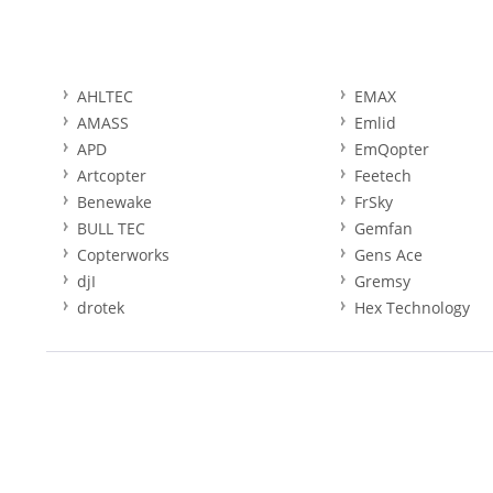
AHLTEC
EMAX
AMASS
Emlid
APD
EmQopter
Artcopter
Feetech
Benewake
FrSky
BULL TEC
Gemfan
Copterworks
Gens Ace
djI
Gremsy
drotek
Hex Technology