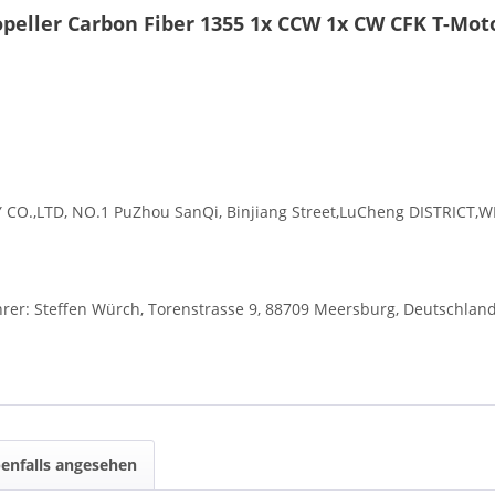
opeller Carbon Fiber 1355 1x CCW 1x CW CFK T-Mot
O.,LTD, NO.1 PuZhou SanQi, Binjiang Street,LuCheng DISTRICT,
r: Steffen Würch, Torenstrasse 9, 88709 Meersburg, Deutschlan
enfalls angesehen