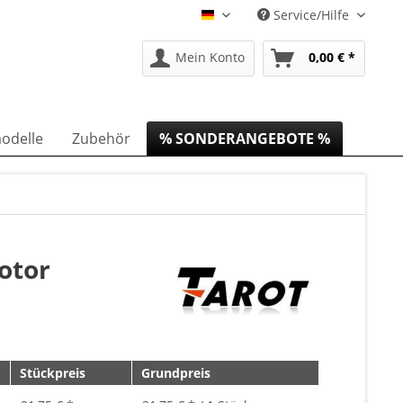
Service/Hilfe
DE
Mein Konto
0,00 € *
odelle
Zubehör
% SONDERANGEBOTE %
otor
Stückpreis
Grundpreis