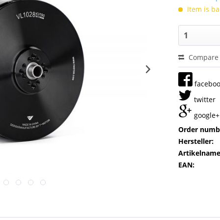
Item is ba
Compare
facebo
twitter
google+
Order numb
Hersteller:
Artikelname
EAN: