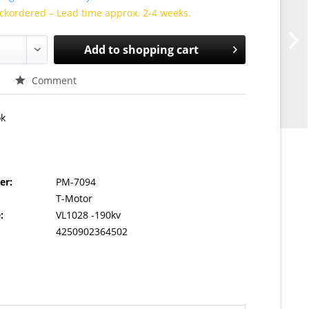
ckordered – Lead time approx. 2-4 weeks.
Add to
shopping cart
Comment
ok
er:
PM-7094
T-Motor
:
VL1028 -190kv
4250902364502