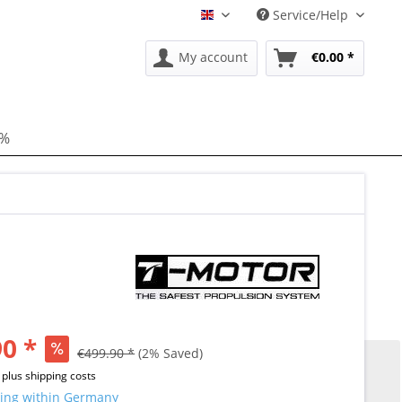
Service/Help
EN
My account
€0.00 *
 %
0 *
€499.90 *
(2% Saved)
T
plus shipping costs
ing within Germany