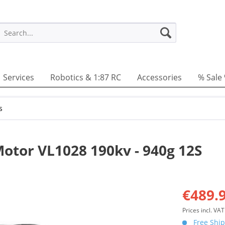
Services
Robotics & 1:87 RC
Accessories
% Sale
s
otor VL1028 190kv - 940g 12S
€489.9
Prices incl. VA
Free Ship