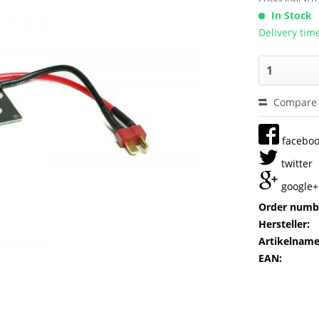
In Stock
Delivery tim
Compare
facebo
twitter
google+
Order numb
Hersteller:
Artikelname
EAN: