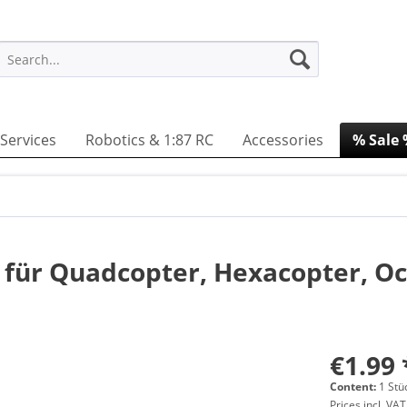
Services
Robotics & 1:87 RC
Accessories
% Sale
x für Quadcopter, Hexacopter, O
€1.99 
Content:
1 Stü
Prices incl. VA