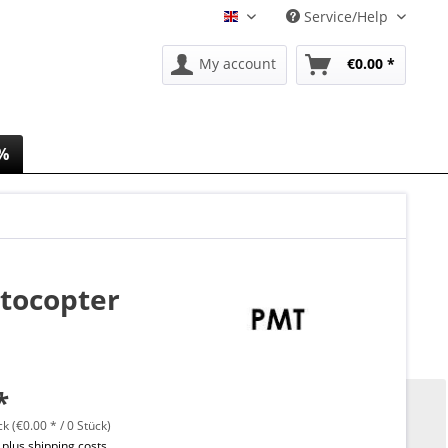
Service/Help
EN
My account
€0.00 *
 %
ctocopter
*
ck (€0.00 * / 0 Stück)
T
plus shipping costs