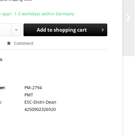
e appr. 1-3 workdays within Germany
Add to
shopping cart
Comment
ok
er:
PM-2794
PMT
:
ESC-Distri-Dean
4250902326920