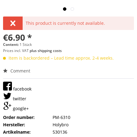
This product is currently not available.
€6.90 *
Content:
1 Stück
Prices incl. VAT
plus shipping costs
Item is backordered – Lead time approx. 2-4 weeks.
Comment
facebook
twitter
google+
Order number:
PM-6310
Hersteller:
Holybro
Artikelname:
530136