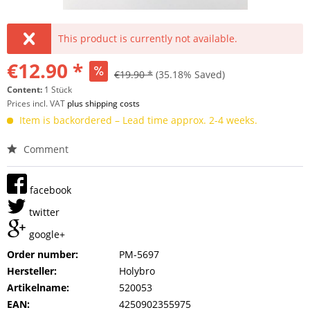
This product is currently not available.
€12.90 *
€19.90 *
(35.18% Saved)
Content:
1 Stück
Prices incl. VAT
plus shipping costs
Item is backordered – Lead time approx. 2-4 weeks.
Comment
facebook
twitter
google+
Order number:
PM-5697
Hersteller:
Holybro
Artikelname:
520053
EAN:
4250902355975