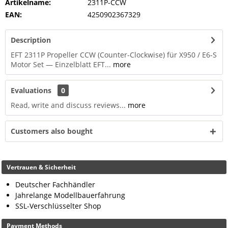
Artikelname:
2311P-CCW
EAN:
4250902367329
Description
EFT 2311P Propeller CCW (Counter-Clockwise) für X950 / E6-S
Motor Set — Einzelblatt EFT...
more
Evaluations
0
Read, write and discuss reviews...
more
Customers also bought
Vertrauen & Sicherheit
Deutscher Fachhändler
Jahrelange Modellbauerfahrung
SSL-Verschlüsselter Shop
Payment Methods